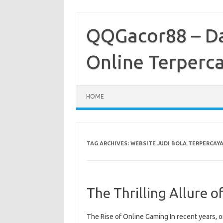
Skip
to
content
QQGacor88 – Daf
Online Terperc
HOME
TAG ARCHIVES:
WEBSITE JUDI BOLA TERPERCAY
The Thrilling Allure 
The Rise of Online Gaming In recent years, o