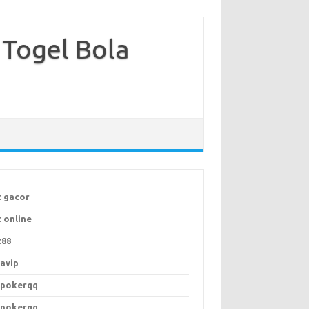
 Togel Bola
t gacor
t online
t88
avip
bpokerqq
bpokerqq