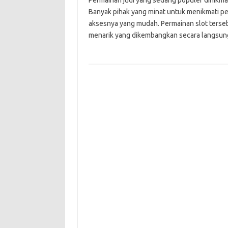
Permainan judi yang sedang populer dinikmati 
Banyak pihak yang minat untuk menikmati per
aksesnya yang mudah. Permainan slot tersebu
menarik yang dikembangkan secara langsun