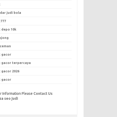
t
dar judi bola
t777
t depo 10k
hjong
aceman
t gacor
t gacor terpercaya
t gacor 2026
t gacor
r Information Please
Contact Us
sa seo judi