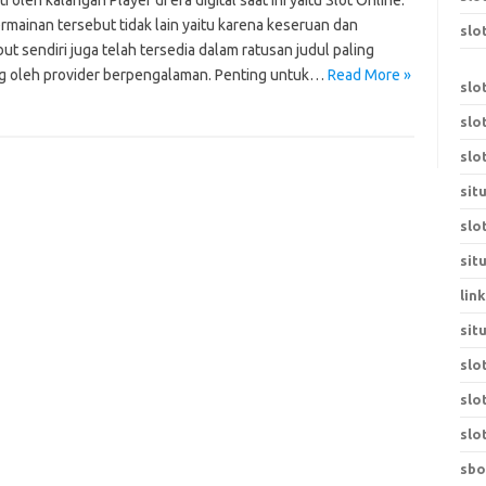
oleh kalangan Player di era digital saat ini yaitu Slot Online.
mainan tersebut tidak lain yaitu karena keseruan dan
slo
t sendiri juga telah tersedia dalam ratusan judul paling
g oleh provider berpengalaman. Penting untuk…
Read More »
slo
slo
slo
sit
slo
sit
lin
sit
slo
slo
slo
sbo