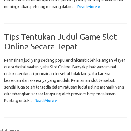
Berikut adalah beberapa faktor penting yang perlu dipahami untuk
meningkatkan peluang menang dalam…
Read More »
Tips Tentukan Judul Game Slot
Online Secara Tepat
Permainan judi yang sedang populer dinikmati oleh kalangan Player
di era digital saat ini yaitu Slot Online. Banyak pihak yang minat
untuk menikmati permainan tersebut tidak lain yaitu karena
keseruan dan aksesnya yang mudah. Permainan slot tersebut
sendiri juga telah tersedia dalam ratusan judul paling menarik yang
dikembangkan secara langsung oleh provider berpengalaman.
Penting untuk…
Read More »
slot gacor