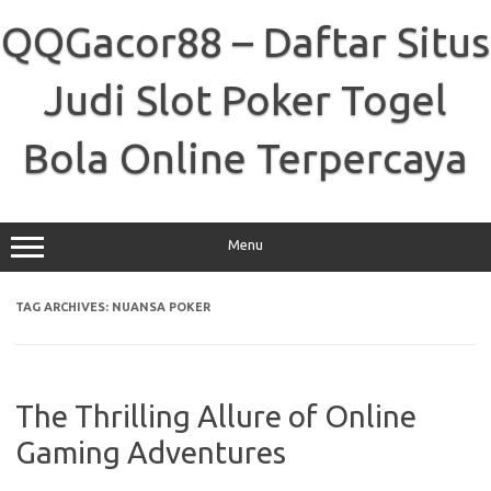
Skip
to
QQGacor88 – Daftar Situs
content
Judi Slot Poker Togel
Bola Online Terpercaya
Menu
TAG ARCHIVES:
NUANSA POKER
The Thrilling Allure of Online
Gaming Adventures