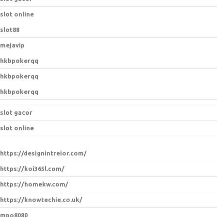
slot online
slot88
mejavip
hkbpokerqq
hkbpokerqq
hkbpokerqq
slot gacor
slot online
https://designintreior.com/
https://koi365l.com/
https://homekw.com/
https://knowtechie.co.uk/
mpo8080