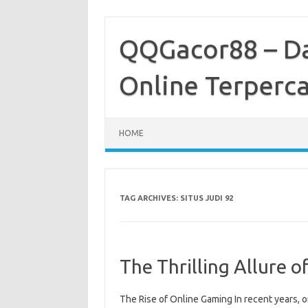
Skip
to
content
QQGacor88 – Daf
Online Terperc
HOME
TAG ARCHIVES:
SITUS JUDI 92
The Thrilling Allure 
The Rise of Online Gaming In recent years, o