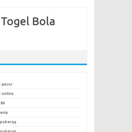
 Togel Bola
t gacor
t online
t88
avip
bpokerqq
bpokerqq