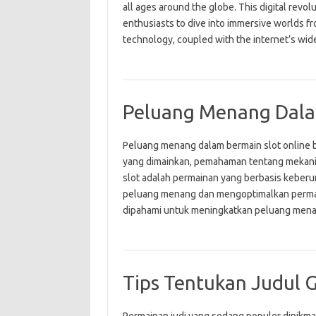
all ages around the globe. This digital revo
enthusiasts to dive into immersive worlds f
technology, coupled with the internet’s w
Peluang Menang Dala
Peluang menang dalam bermain slot online b
yang dimainkan, pemahaman tentang mekanis
slot adalah permainan yang berbasis keber
peluang menang dan mengoptimalkan permain
dipahami untuk meningkatkan peluang me
Tips Tentukan Judul 