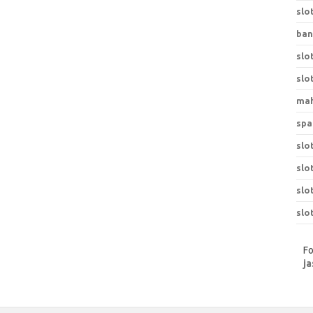
slo
ban
slo
slo
ma
sp
slo
slo
slo
slo
Fo
ja