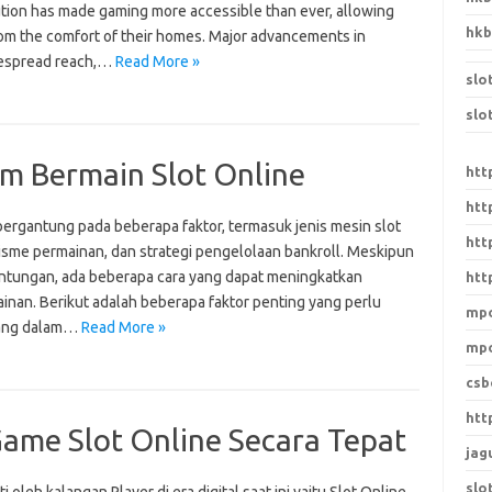
lution has made gaming more accessible than ever, allowing
hk
rom the comfort of their homes. Major advancements in
idespread reach,…
Read More »
slo
slo
m Bermain Slot Online
htt
htt
ergantung pada beberapa faktor, termasuk jenis mesin slot
htt
me permainan, dan strategi pengelolaan bankroll. Meskipun
untungan, ada beberapa cara yang dapat meningkatkan
htt
an. Berikut adalah beberapa faktor penting yang perlu
mp
nang dalam…
Read More »
mp
cs
htt
Game Slot Online Secara Tepat
jag
slo