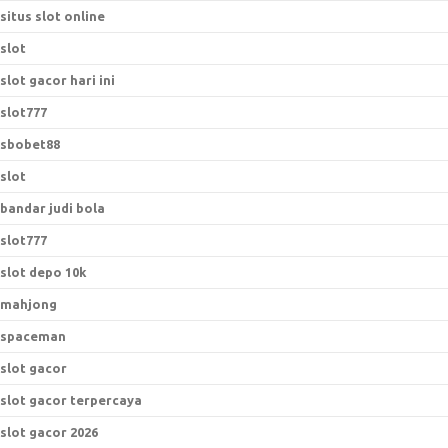
situs slot online
slot
slot gacor hari ini
slot777
sbobet88
slot
bandar judi bola
slot777
slot depo 10k
mahjong
spaceman
slot gacor
slot gacor terpercaya
slot gacor 2026