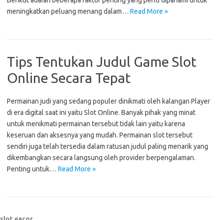
Berikut adalah beberapa faktor penting yang perlu dipahami untuk
meningkatkan peluang menang dalam…
Read More »
Tips Tentukan Judul Game Slot
Online Secara Tepat
Permainan judi yang sedang populer dinikmati oleh kalangan Player
di era digital saat ini yaitu Slot Online. Banyak pihak yang minat
untuk menikmati permainan tersebut tidak lain yaitu karena
keseruan dan aksesnya yang mudah. Permainan slot tersebut
sendiri juga telah tersedia dalam ratusan judul paling menarik yang
dikembangkan secara langsung oleh provider berpengalaman.
Penting untuk…
Read More »
slot gacor