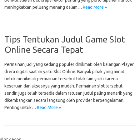
Berikut adalah beberapa faktor penting yang perlu dipahami untuk
meningkatkan peluang menang dalam…
Read More »
Tips Tentukan Judul Game Slot
Online Secara Tepat
Permainan judi yang sedang populer dinikmati oleh kalangan Player
di era digital saat ini yaitu Slot Online. Banyak pihak yang minat
untuk menikmati permainan tersebut tidak lain yaitu karena
keseruan dan aksesnya yang mudah. Permainan slot tersebut
sendiri juga telah tersedia dalam ratusan judul paling menarik yang
dikembangkan secara langsung oleh provider berpengalaman.
Penting untuk…
Read More »
slot gacor