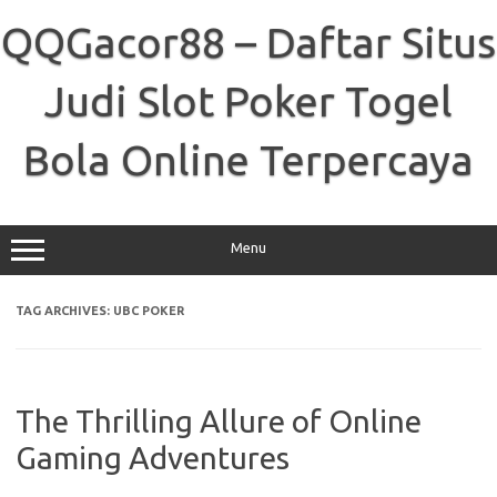
Skip
to
QQGacor88 – Daftar Situs
content
Judi Slot Poker Togel
Bola Online Terpercaya
Menu
TAG ARCHIVES:
UBC POKER
The Thrilling Allure of Online
Gaming Adventures