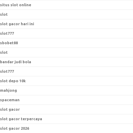
situs slot online
slot
slot gacor hari ini
slot777
sbobet88
slot
bandar judi bola
slot777
slot depo 10k
mahjong
spaceman
slot gacor
slot gacor terpercaya
slot gacor 2026