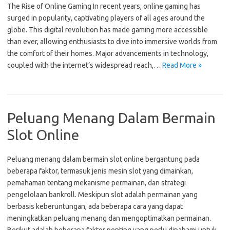
The Rise of Online Gaming In recent years, online gaming has
surged in popularity, captivating players of all ages around the
globe. This digital revolution has made gaming more accessible
than ever, allowing enthusiasts to dive into immersive worlds from
the comfort of their homes. Major advancements in technology,
coupled with the internet’s widespread reach,…
Read More »
Peluang Menang Dalam Bermain
Slot Online
Peluang menang dalam bermain slot online bergantung pada
beberapa faktor, termasuk jenis mesin slot yang dimainkan,
pemahaman tentang mekanisme permainan, dan strategi
pengelolaan bankroll. Meskipun slot adalah permainan yang
berbasis keberuntungan, ada beberapa cara yang dapat
meningkatkan peluang menang dan mengoptimalkan permainan.