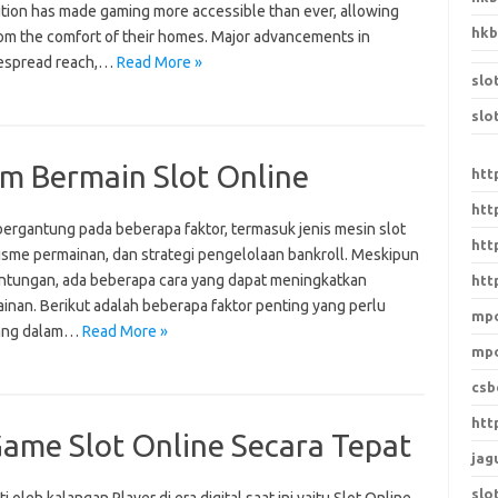
lution has made gaming more accessible than ever, allowing
hk
rom the comfort of their homes. Major advancements in
idespread reach,…
Read More »
slo
slo
m Bermain Slot Online
htt
htt
ergantung pada beberapa faktor, termasuk jenis mesin slot
htt
me permainan, dan strategi pengelolaan bankroll. Meskipun
untungan, ada beberapa cara yang dapat meningkatkan
htt
an. Berikut adalah beberapa faktor penting yang perlu
mp
nang dalam…
Read More »
mp
cs
htt
Game Slot Online Secara Tepat
jag
slo