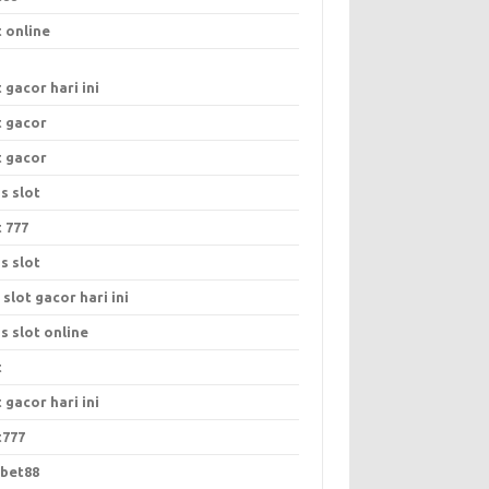
t online
t gacor hari ini
t gacor
t gacor
us slot
t 777
us slot
k slot gacor hari ini
us slot online
t
t gacor hari ini
t777
bet88