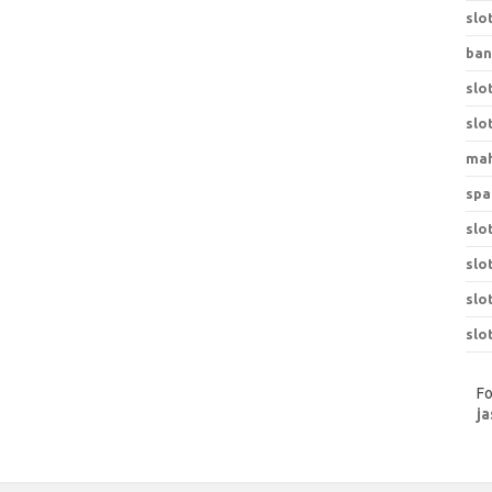
slo
ban
slo
slo
ma
sp
slo
slo
slo
slo
Fo
ja