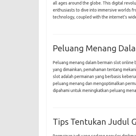
all ages around the globe. This digital revo
enthusiasts to dive into immersive worlds f
technology, coupled with the internet’s w
Peluang Menang Dala
Peluang menang dalam bermain slot online b
yang dimainkan, pemahaman tentang mekanis
slot adalah permainan yang berbasis keber
peluang menang dan mengoptimalkan permain
dipahami untuk meningkatkan peluang me
Tips Tentukan Judul 