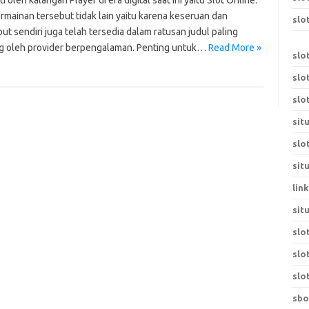
oleh kalangan Player di era digital saat ini yaitu Slot Online.
mainan tersebut tidak lain yaitu karena keseruan dan
slo
t sendiri juga telah tersedia dalam ratusan judul paling
g oleh provider berpengalaman. Penting untuk…
Read More »
slo
slo
slo
sit
slo
sit
lin
sit
slo
slo
slo
sbo