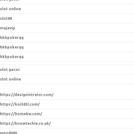
slot online
slot88
mejavip
hkbpokerqq
hkbpokerqq
hkbpokerqq
slot gacor
slot online
https://designintreior.com/
https://koi365l.com/
https://homekw.com/
https://knowtechie.co.uk/
mpo8080