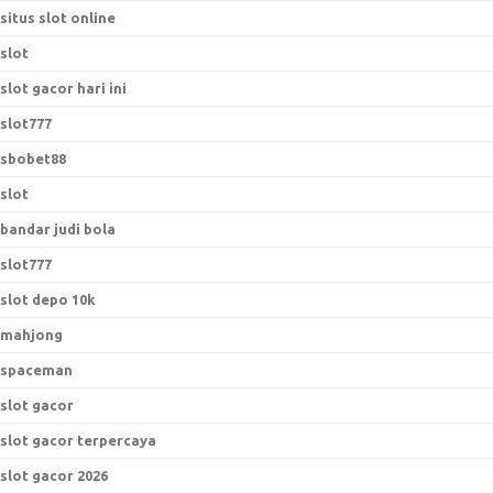
situs slot online
slot
slot gacor hari ini
slot777
sbobet88
slot
bandar judi bola
slot777
slot depo 10k
mahjong
spaceman
slot gacor
slot gacor terpercaya
slot gacor 2026