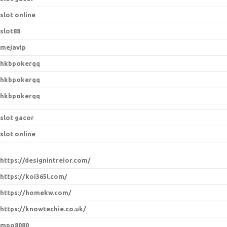
slot online
slot88
mejavip
hkbpokerqq
hkbpokerqq
hkbpokerqq
slot gacor
slot online
https://designintreior.com/
https://koi365l.com/
https://homekw.com/
https://knowtechie.co.uk/
mpo8080