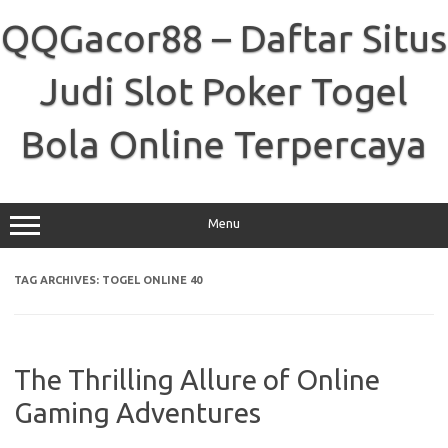
Skip
to
QQGacor88 – Daftar Situs
content
Judi Slot Poker Togel
Bola Online Terpercaya
Menu
TAG ARCHIVES:
TOGEL ONLINE 40
The Thrilling Allure of Online
Gaming Adventures