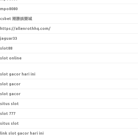
mpo8080
csbet 潮勝娛樂城
https://allenrothhq.com/
jaguar33
slot88
slot online
slot gacor hari ini
slot gacor
slot gacor
situs slot
slot 777
situs slot
link slot gacor hari ini