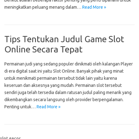
Berikut adalah beberapa faktor penting yang perlu dipahami untuk
meningkatkan peluang menang dalam…
Read More »
Tips Tentukan Judul Game Slot
Online Secara Tepat
Permainan judi yang sedang populer dinikmati oleh kalangan Player
di era digital saat ini yaitu Slot Online. Banyak pihak yang minat
untuk menikmati permainan tersebut tidak lain yaitu karena
keseruan dan aksesnya yang mudah. Permainan slot tersebut
sendiri juga telah tersedia dalam ratusan judul paling menarik yang
dikembangkan secara langsung oleh provider berpengalaman.
Penting untuk…
Read More »
slot gacor