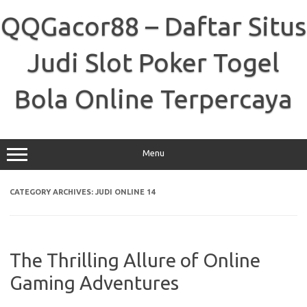
Skip
to
QQGacor88 – Daftar Situs
content
Judi Slot Poker Togel
Bola Online Terpercaya
Menu
CATEGORY ARCHIVES:
JUDI ONLINE 14
The Thrilling Allure of Online
Gaming Adventures