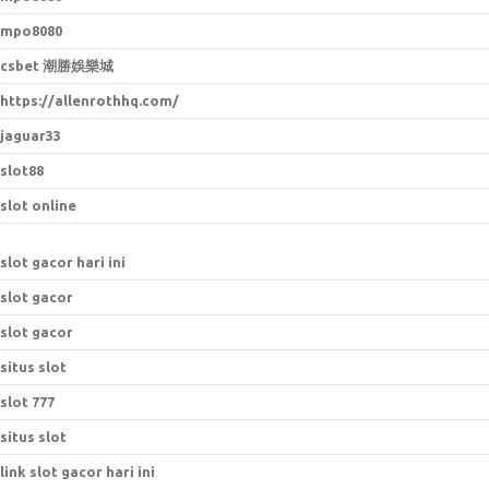
mpo8080
csbet 潮勝娛樂城
https://allenrothhq.com/
jaguar33
slot88
slot online
slot gacor hari ini
slot gacor
slot gacor
situs slot
slot 777
situs slot
link slot gacor hari ini