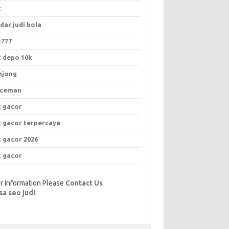
t
dar judi bola
t777
t depo 10k
hjong
aceman
t gacor
t gacor terpercaya
t gacor 2026
t gacor
r Information Please
Contact Us
sa seo judi