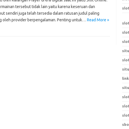
oleh kalangan Player di era digital saat ini yaitu Slot Online.
mainan tersebut tidak lain yaitu karena keseruan dan
slo
t sendiri juga telah tersedia dalam ratusan judul paling
g oleh provider berpengalaman. Penting untuk…
Read More »
slo
slo
slo
sit
slo
sit
lin
sit
slo
slo
slo
sbo