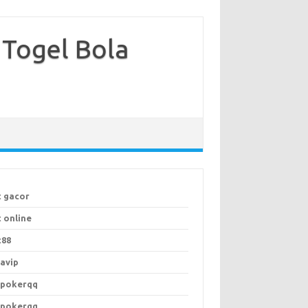
 Togel Bola
t gacor
t online
t88
avip
bpokerqq
bpokerqq