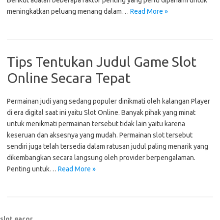
Berikut adalah beberapa faktor penting yang perlu dipahami untuk
meningkatkan peluang menang dalam…
Read More »
Tips Tentukan Judul Game Slot
Online Secara Tepat
Permainan judi yang sedang populer dinikmati oleh kalangan Player
di era digital saat ini yaitu Slot Online. Banyak pihak yang minat
untuk menikmati permainan tersebut tidak lain yaitu karena
keseruan dan aksesnya yang mudah. Permainan slot tersebut
sendiri juga telah tersedia dalam ratusan judul paling menarik yang
dikembangkan secara langsung oleh provider berpengalaman.
Penting untuk…
Read More »
slot gacor