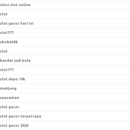
situs slot online
slot
slot gacor hari ini
slot777
sbobet88
slot
bandar judi bola
slot777
slot depo 10k
mahjong
spaceman
slot gacor
slot gacor terpercaya
slot gacor 2026