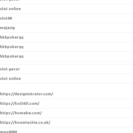
slot online
slot88
mejavip
hkbpokerqq
hkbpokerqq
hkbpokerqq
slot gacor
slot online
https://designintreior.com/
https://koi365l.com/
https://homekw.com/
https://knowtechie.co.uk/
mpo8080