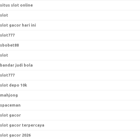
situs slot online
slot
slot gacor hari ini
slot777
sbobet88
slot
bandar judi bola
slot777
slot depo 10k
mahjong
spaceman
slot gacor
slot gacor terpercaya
slot gacor 2026