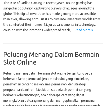
The Rise of Online Gaming In recent years, online gaming has
surged in popularity, captivating players of all ages around the
globe. This digital revolution has made gaming more accessible
than ever, allowing enthusiasts to dive into immersive worlds from
the comfort of their homes. Major advancements in technology,
coupled with the internet’s widespread reach,…
Read More »
Peluang Menang Dalam Bermain
Slot Online
Peluang menang dalam bermain slot online bergantung pada
beberapa faktor, termasuk jenis mesin slot yang dimainkan,
pemahaman tentang mekanisme permainan, dan strategi
pengelolaan bankroll. Meskipun slot adalah permainan yang
berbasis keberuntungan, ada beberapa cara yang dapat
meningkatkan peluang menang dan mengoptimalkan permainan.