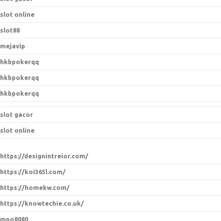
slot online
slot88
mejavip
hkbpokerqq
hkbpokerqq
hkbpokerqq
slot gacor
slot online
https://designintreior.com/
https://koi365l.com/
https://homekw.com/
https://knowtechie.co.uk/
mpo8080