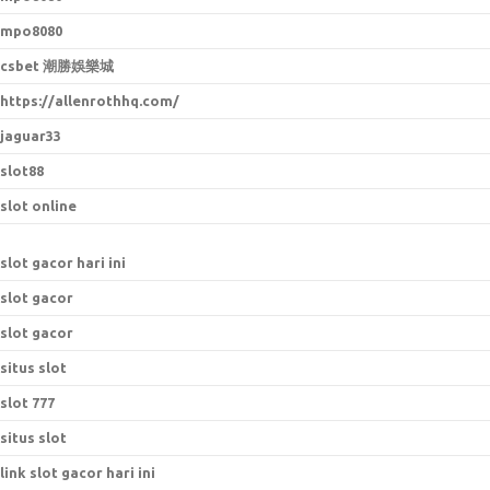
mpo8080
csbet 潮勝娛樂城
https://allenrothhq.com/
jaguar33
slot88
slot online
slot gacor hari ini
slot gacor
slot gacor
situs slot
slot 777
situs slot
link slot gacor hari ini