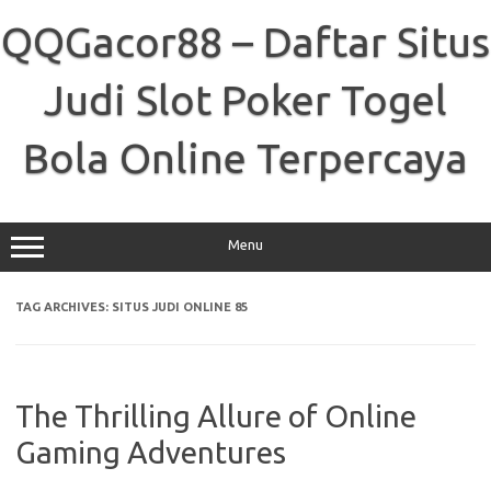
Skip
to
QQGacor88 – Daftar Situs
content
Judi Slot Poker Togel
Bola Online Terpercaya
Menu
TAG ARCHIVES:
SITUS JUDI ONLINE 85
The Thrilling Allure of Online
Gaming Adventures