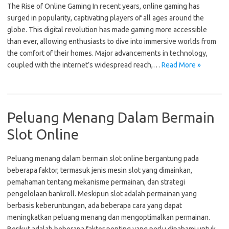
The Rise of Online Gaming In recent years, online gaming has
surged in popularity, captivating players of all ages around the
globe. This digital revolution has made gaming more accessible
than ever, allowing enthusiasts to dive into immersive worlds from
the comfort of their homes. Major advancements in technology,
coupled with the internet’s widespread reach,…
Read More »
Peluang Menang Dalam Bermain
Slot Online
Peluang menang dalam bermain slot online bergantung pada
beberapa faktor, termasuk jenis mesin slot yang dimainkan,
pemahaman tentang mekanisme permainan, dan strategi
pengelolaan bankroll. Meskipun slot adalah permainan yang
berbasis keberuntungan, ada beberapa cara yang dapat
meningkatkan peluang menang dan mengoptimalkan permainan.