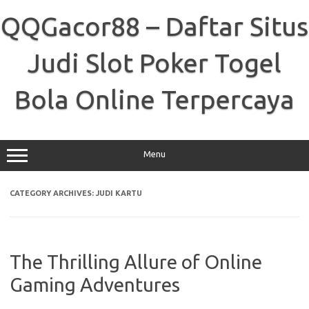
Skip
to
QQGacor88 – Daftar Situs
content
Judi Slot Poker Togel
Bola Online Terpercaya
Menu
CATEGORY ARCHIVES:
JUDI KARTU
The Thrilling Allure of Online
Gaming Adventures