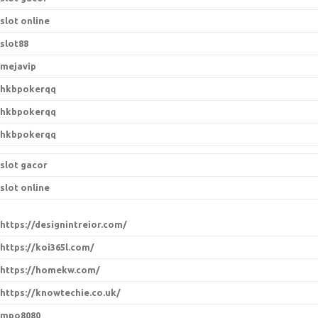
slot online
slot88
mejavip
hkbpokerqq
hkbpokerqq
hkbpokerqq
slot gacor
slot online
https://designintreior.com/
https://koi365l.com/
https://homekw.com/
https://knowtechie.co.uk/
mpo8080