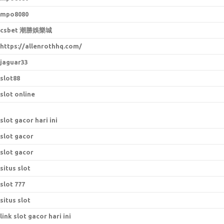
mpo8080
csbet 潮勝娛樂城
https://allenrothhq.com/
jaguar33
slot88
slot online
slot gacor hari ini
slot gacor
slot gacor
situs slot
slot 777
situs slot
link slot gacor hari ini