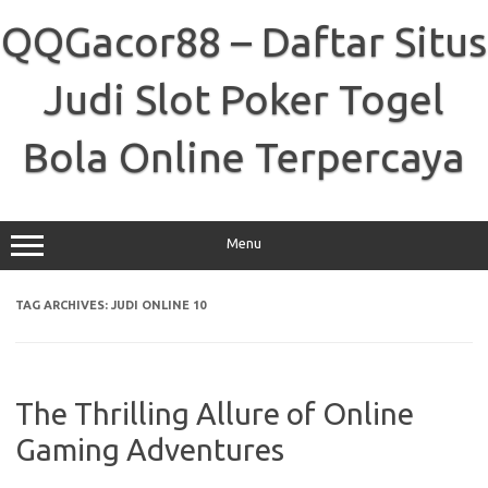
Skip
to
QQGacor88 – Daftar Situs
content
Judi Slot Poker Togel
Bola Online Terpercaya
Menu
TAG ARCHIVES:
JUDI ONLINE 10
The Thrilling Allure of Online
Gaming Adventures