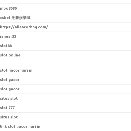
mpo8080
csbet 潮勝娛樂城
https://allenrothhq.com/
jaguar33
slot88
slot online
slot gacor hari ini
slot gacor
slot gacor
situs slot
slot 777
situs slot
link slot gacor hari ini