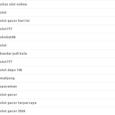
situs slot online
slot
slot gacor hari ini
slot777
sbobet88
slot
bandar judi bola
slot777
slot depo 10k
mahjong
spaceman
slot gacor
slot gacor terpercaya
slot gacor 2026