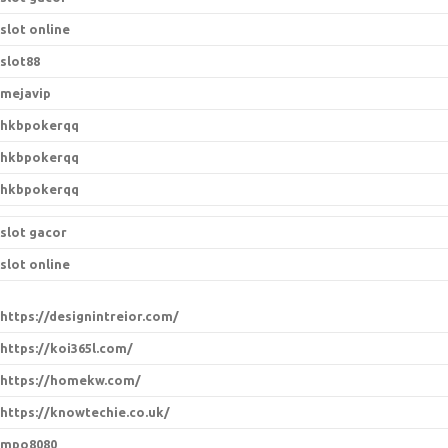
slot online
slot88
mejavip
hkbpokerqq
hkbpokerqq
hkbpokerqq
slot gacor
slot online
https://designintreior.com/
https://koi365l.com/
https://homekw.com/
https://knowtechie.co.uk/
mpo8080