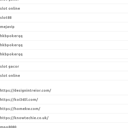
slot online
slot88
mejavip
hkbpokerqq
hkbpokerqq
hkbpokerqq
slot gacor
slot online
https://designintreior.com/
https://koi365l.com/
https://homekw.com/
https://knowtechie.co.uk/
mpo8080