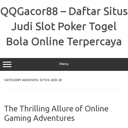
Skip
to
QQGacor88 – Daftar Situs
content
Judi Slot Poker Togel
Bola Online Terpercaya
Menu
CATEGORY ARCHIVES:
SITUS JUDI 23
The Thrilling Allure of Online
Gaming Adventures