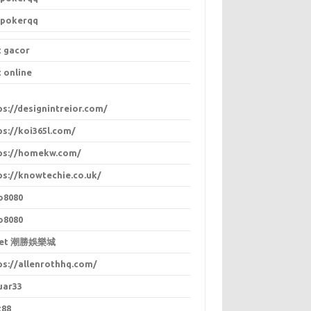
bpokerqq
t gacor
t online
ps://designintreior.com/
ps://koi365l.com/
ps://homekw.com/
ps://knowtechie.co.uk/
o8080
o8080
bet 潮勝娛樂城
ps://allenrothhq.com/
uar33
t88