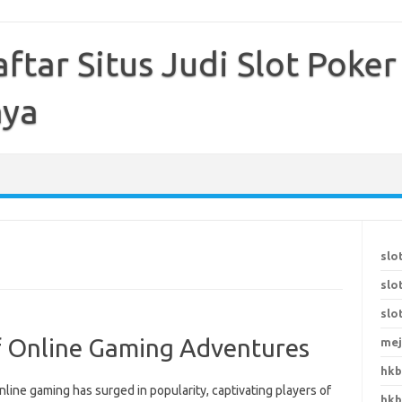
tar Situs Judi Slot Poker
aya
slo
slo
slo
of Online Gaming Adventures
mej
hk
nline gaming has surged in popularity, captivating players of
hk