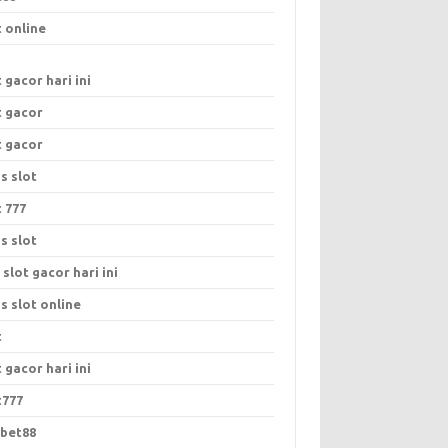
t online
t gacor hari ini
t gacor
t gacor
us slot
t 777
us slot
k slot gacor hari ini
us slot online
t
t gacor hari ini
t777
bet88