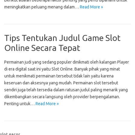
Berikut adalah beberapa faktor penting yang perlu dipahami untuk
meningkatkan peluang menang dalam…
Read More »
Tips Tentukan Judul Game Slot
Online Secara Tepat
Permainan judi yang sedang populer dinikmati oleh kalangan Player
di era digital saat ini yaitu Slot Online. Banyak pihak yang minat
untuk menikmati permainan tersebut tidak lain yaitu karena
keseruan dan aksesnya yang mudah. Permainan slot tersebut
sendiri juga telah tersedia dalam ratusan judul paling menarik yang
dikembangkan secara langsung oleh provider berpengalaman.
Penting untuk…
Read More »
slot gacor