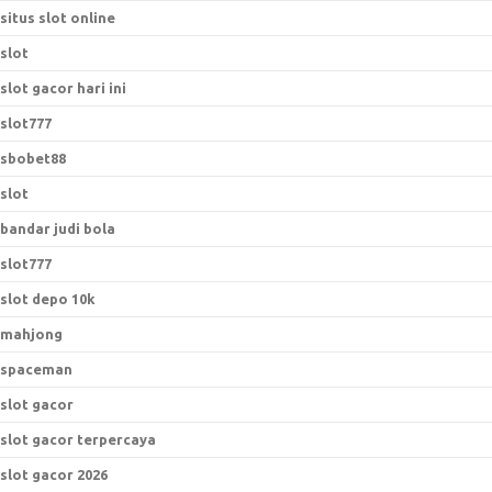
situs slot online
slot
slot gacor hari ini
slot777
sbobet88
slot
bandar judi bola
slot777
slot depo 10k
mahjong
spaceman
slot gacor
slot gacor terpercaya
slot gacor 2026