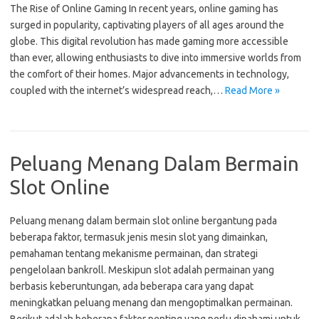
The Rise of Online Gaming In recent years, online gaming has
surged in popularity, captivating players of all ages around the
globe. This digital revolution has made gaming more accessible
than ever, allowing enthusiasts to dive into immersive worlds from
the comfort of their homes. Major advancements in technology,
coupled with the internet’s widespread reach,…
Read More »
Peluang Menang Dalam Bermain
Slot Online
Peluang menang dalam bermain slot online bergantung pada
beberapa faktor, termasuk jenis mesin slot yang dimainkan,
pemahaman tentang mekanisme permainan, dan strategi
pengelolaan bankroll. Meskipun slot adalah permainan yang
berbasis keberuntungan, ada beberapa cara yang dapat
meningkatkan peluang menang dan mengoptimalkan permainan.