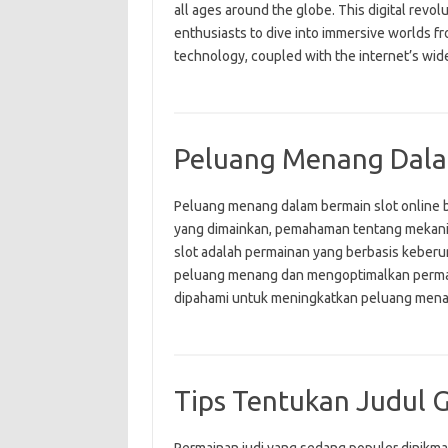
all ages around the globe. This digital revo
enthusiasts to dive into immersive worlds f
technology, coupled with the internet’s w
Peluang Menang Dala
Peluang menang dalam bermain slot online b
yang dimainkan, pemahaman tentang mekanis
slot adalah permainan yang berbasis keber
peluang menang dan mengoptimalkan permain
dipahami untuk meningkatkan peluang me
Tips Tentukan Judul 