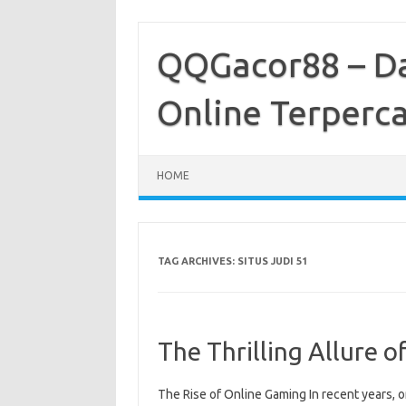
Skip
to
content
QQGacor88 – Daf
Online Terperc
HOME
TAG ARCHIVES:
SITUS JUDI 51
The Thrilling Allure 
The Rise of Online Gaming In recent years, o