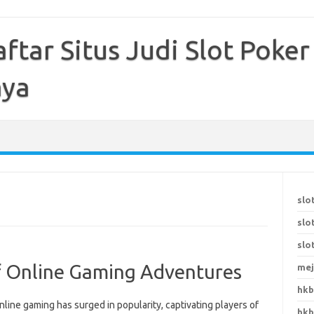
tar Situs Judi Slot Poker
aya
slo
slo
slo
of Online Gaming Adventures
mej
hk
nline gaming has surged in popularity, captivating players of
hk