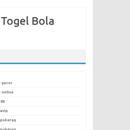
 Togel Bola
t gacor
t online
t88
avip
bpokerqq
bpokerqq