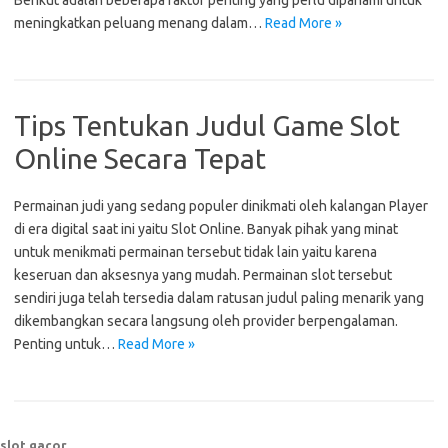
Berikut adalah beberapa faktor penting yang perlu dipahami untuk
meningkatkan peluang menang dalam…
Read More »
Tips Tentukan Judul Game Slot
Online Secara Tepat
Permainan judi yang sedang populer dinikmati oleh kalangan Player
di era digital saat ini yaitu Slot Online. Banyak pihak yang minat
untuk menikmati permainan tersebut tidak lain yaitu karena
keseruan dan aksesnya yang mudah. Permainan slot tersebut
sendiri juga telah tersedia dalam ratusan judul paling menarik yang
dikembangkan secara langsung oleh provider berpengalaman.
Penting untuk…
Read More »
slot gacor