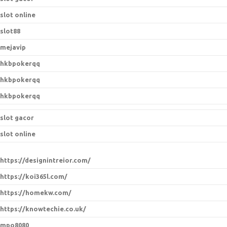
slot online
slot88
mejavip
hkbpokerqq
hkbpokerqq
hkbpokerqq
slot gacor
slot online
https://designintreior.com/
https://koi365l.com/
https://homekw.com/
https://knowtechie.co.uk/
mpo8080