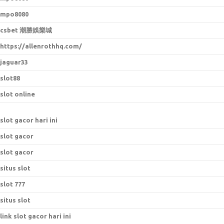
mpo8080
csbet 潮勝娛樂城
https://allenrothhq.com/
jaguar33
slot88
slot online
slot gacor hari ini
slot gacor
slot gacor
situs slot
slot 777
situs slot
link slot gacor hari ini