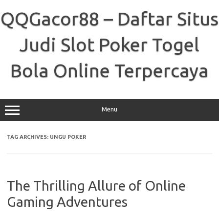
Skip
to
QQGacor88 – Daftar Situs
content
Judi Slot Poker Togel
Bola Online Terpercaya
Menu
TAG ARCHIVES:
UNGU POKER
The Thrilling Allure of Online
Gaming Adventures