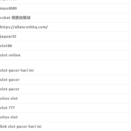
mpo8080
csbet 潮勝娛樂城
https://allenrothhq.com/
jaguar33
slot88
slot online
slot gacor hari ini
slot gacor
slot gacor
situs slot
slot 777
situs slot
link slot gacor hari ini