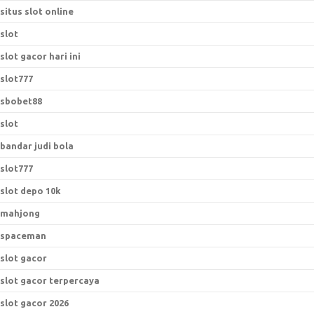
situs slot online
slot
slot gacor hari ini
slot777
sbobet88
slot
bandar judi bola
slot777
slot depo 10k
mahjong
spaceman
slot gacor
slot gacor terpercaya
slot gacor 2026