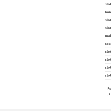
slo
ban
slo
slo
ma
sp
slo
slo
slo
slo
Fo
ja