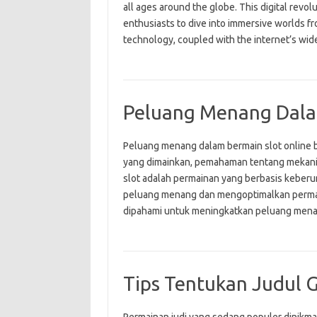
all ages around the globe. This digital revo
enthusiasts to dive into immersive worlds f
technology, coupled with the internet’s w
Peluang Menang Dala
Peluang menang dalam bermain slot online b
yang dimainkan, pemahaman tentang mekanis
slot adalah permainan yang berbasis keber
peluang menang dan mengoptimalkan permain
dipahami untuk meningkatkan peluang me
Tips Tentukan Judul 