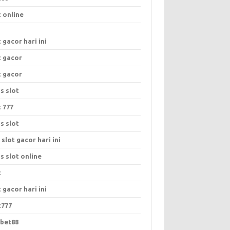
t online
t gacor hari ini
t gacor
t gacor
us slot
t 777
us slot
k slot gacor hari ini
us slot online
t
t gacor hari ini
t777
bet88