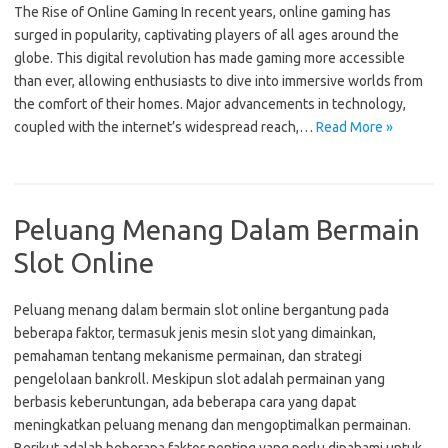
The Rise of Online Gaming In recent years, online gaming has
surged in popularity, captivating players of all ages around the
globe. This digital revolution has made gaming more accessible
than ever, allowing enthusiasts to dive into immersive worlds from
the comfort of their homes. Major advancements in technology,
coupled with the internet’s widespread reach,…
Read More »
Peluang Menang Dalam Bermain
Slot Online
Peluang menang dalam bermain slot online bergantung pada
beberapa faktor, termasuk jenis mesin slot yang dimainkan,
pemahaman tentang mekanisme permainan, dan strategi
pengelolaan bankroll. Meskipun slot adalah permainan yang
berbasis keberuntungan, ada beberapa cara yang dapat
meningkatkan peluang menang dan mengoptimalkan permainan.