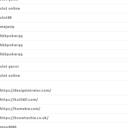
slot online
slot88
mejavip
hkbpokerqq
hkbpokerqq
hkbpokerqq
slot gacor
slot online
https://designintreior.com/
https://koi365l.com/
https://homekw.com/
https://knowtechie.co.uk/
mpo8080