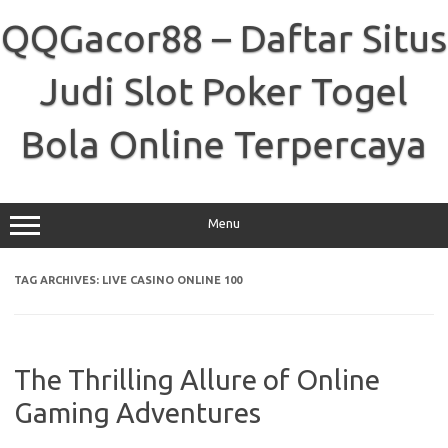
Skip
to
QQGacor88 – Daftar Situs
content
Judi Slot Poker Togel
Bola Online Terpercaya
Menu
TAG ARCHIVES:
LIVE CASINO ONLINE 100
The Thrilling Allure of Online
Gaming Adventures