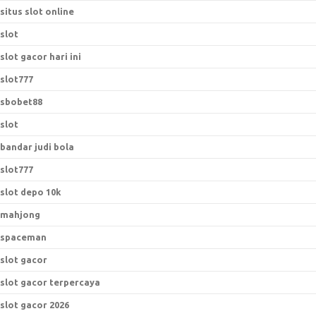
situs slot online
slot
slot gacor hari ini
slot777
sbobet88
slot
bandar judi bola
slot777
slot depo 10k
mahjong
spaceman
slot gacor
slot gacor terpercaya
slot gacor 2026