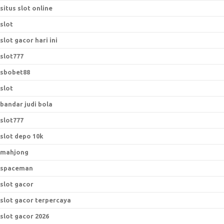
situs slot online
slot
slot gacor hari ini
slot777
sbobet88
slot
bandar judi bola
slot777
slot depo 10k
mahjong
spaceman
slot gacor
slot gacor terpercaya
slot gacor 2026