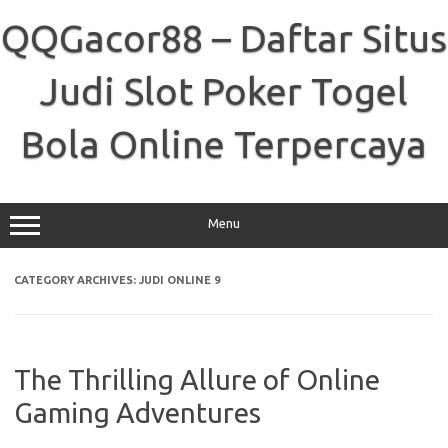
Skip
to
QQGacor88 – Daftar Situs
content
Judi Slot Poker Togel
Bola Online Terpercaya
Menu
CATEGORY ARCHIVES:
JUDI ONLINE 9
The Thrilling Allure of Online
Gaming Adventures