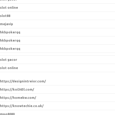
slot online
slot88
mejavip
hkbpokerqq
hkbpokerqq
hkbpokerqq
slot gacor
slot online
https://designintreior.com/
https://koi365l.com/
https://homekw.com/
https://knowtechie.co.uk/
mpo8080