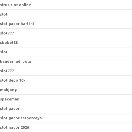
situs slot online
slot
slot gacor hari ini
slot777
sbobet88
slot
bandar judi bola
slot777
slot depo 10k
mahjong
spaceman
slot gacor
slot gacor terpercaya
slot gacor 2026