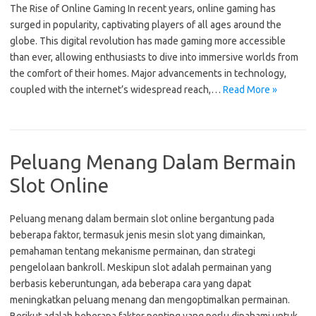
The Rise of Online Gaming In recent years, online gaming has
surged in popularity, captivating players of all ages around the
globe. This digital revolution has made gaming more accessible
than ever, allowing enthusiasts to dive into immersive worlds from
the comfort of their homes. Major advancements in technology,
coupled with the internet’s widespread reach,…
Read More »
Peluang Menang Dalam Bermain
Slot Online
Peluang menang dalam bermain slot online bergantung pada
beberapa faktor, termasuk jenis mesin slot yang dimainkan,
pemahaman tentang mekanisme permainan, dan strategi
pengelolaan bankroll. Meskipun slot adalah permainan yang
berbasis keberuntungan, ada beberapa cara yang dapat
meningkatkan peluang menang dan mengoptimalkan permainan.