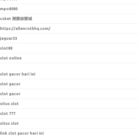
mpo8080
csbet 潮勝娛樂城
https://allenrothhq.com/
jaguar33
slot88
slot online
slot gacor hari ini
slot gacor
slot gacor
situs slot
slot 777
situs slot
link slot gacor hari ini