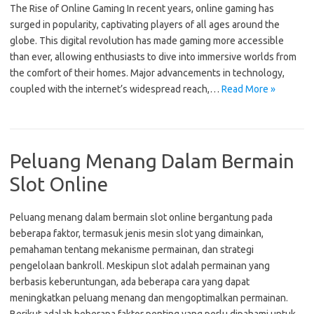
The Rise of Online Gaming In recent years, online gaming has
surged in popularity, captivating players of all ages around the
globe. This digital revolution has made gaming more accessible
than ever, allowing enthusiasts to dive into immersive worlds from
the comfort of their homes. Major advancements in technology,
coupled with the internet’s widespread reach,…
Read More »
Peluang Menang Dalam Bermain
Slot Online
Peluang menang dalam bermain slot online bergantung pada
beberapa faktor, termasuk jenis mesin slot yang dimainkan,
pemahaman tentang mekanisme permainan, dan strategi
pengelolaan bankroll. Meskipun slot adalah permainan yang
berbasis keberuntungan, ada beberapa cara yang dapat
meningkatkan peluang menang dan mengoptimalkan permainan.