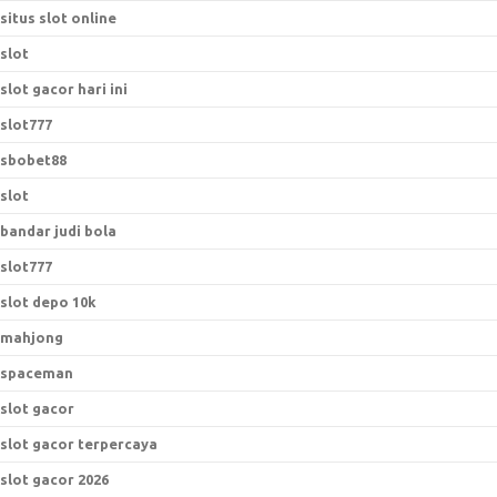
situs slot online
slot
slot gacor hari ini
slot777
sbobet88
slot
bandar judi bola
slot777
slot depo 10k
mahjong
spaceman
slot gacor
slot gacor terpercaya
slot gacor 2026