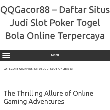
Skip
to
QQGacor88 – Daftar Situs
content
Judi Slot Poker Togel
Bola Online Terpercaya
Menu
CATEGORY ARCHIVES:
SITUS JUDI SLOT ONLINE 83
The Thrilling Allure of Online
Gaming Adventures