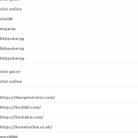
slot online
slot88
mejavip
hkbpokerqq
hkbpokerqq
hkbpokerqq
slot gacor
slot online
https://designintreior.com/
https://koi365l.com/
https://homekw.com/
https://knowtechie.co.uk/
mpo8080