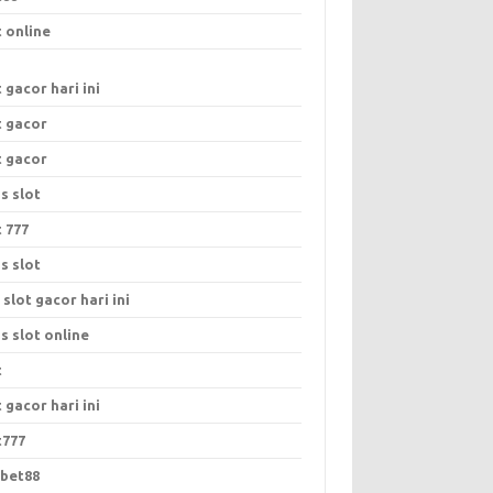
t online
t gacor hari ini
t gacor
t gacor
us slot
t 777
us slot
k slot gacor hari ini
us slot online
t
t gacor hari ini
t777
bet88