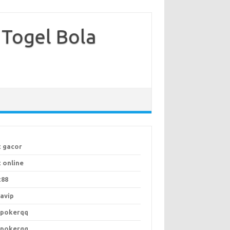
 Togel Bola
t gacor
t online
t88
avip
bpokerqq
bpokerqq