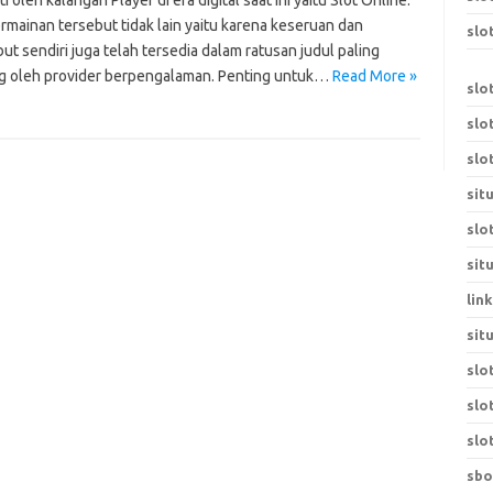
oleh kalangan Player di era digital saat ini yaitu Slot Online.
mainan tersebut tidak lain yaitu karena keseruan dan
slo
t sendiri juga telah tersedia dalam ratusan judul paling
g oleh provider berpengalaman. Penting untuk…
Read More »
slo
slo
slo
sit
slo
sit
lin
sit
slo
slo
slo
sbo