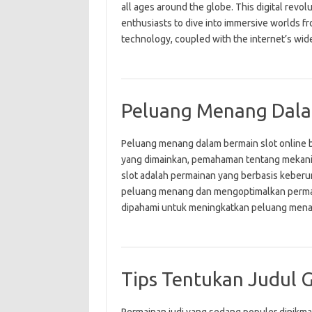
all ages around the globe. This digital revo
enthusiasts to dive into immersive worlds f
technology, coupled with the internet’s w
Peluang Menang Dala
Peluang menang dalam bermain slot online b
yang dimainkan, pemahaman tentang mekanis
slot adalah permainan yang berbasis keber
peluang menang dan mengoptimalkan permain
dipahami untuk meningkatkan peluang me
Tips Tentukan Judul 