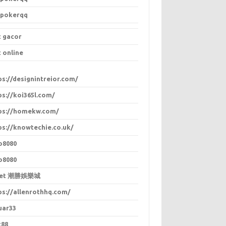
bpokerqq
t gacor
t online
ps://designintreior.com/
ps://koi365l.com/
ps://homekw.com/
ps://knowtechie.co.uk/
o8080
o8080
bet 潮勝娛樂城
ps://allenrothhq.com/
uar33
t88