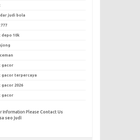
t
dar judi bola
t777
t depo 10k
hjong
aceman
t gacor
t gacor terpercaya
t gacor 2026
t gacor
r Information Please
Contact Us
sa seo judi