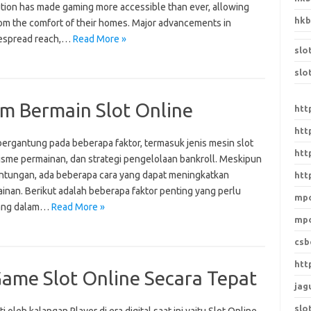
lution has made gaming more accessible than ever, allowing
hk
rom the comfort of their homes. Major advancements in
idespread reach,…
Read More »
slo
slo
m Bermain Slot Online
htt
htt
ergantung pada beberapa faktor, termasuk jenis mesin slot
htt
me permainan, dan strategi pengelolaan bankroll. Meskipun
untungan, ada beberapa cara yang dapat meningkatkan
htt
an. Berikut adalah beberapa faktor penting yang perlu
mp
nang dalam…
Read More »
mp
cs
htt
Game Slot Online Secara Tepat
jag
slo