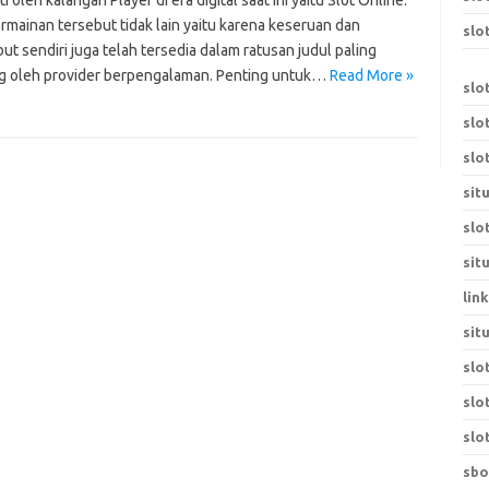
oleh kalangan Player di era digital saat ini yaitu Slot Online.
mainan tersebut tidak lain yaitu karena keseruan dan
slo
t sendiri juga telah tersedia dalam ratusan judul paling
g oleh provider berpengalaman. Penting untuk…
Read More »
slo
slo
slo
sit
slo
sit
lin
sit
slo
slo
slo
sbo