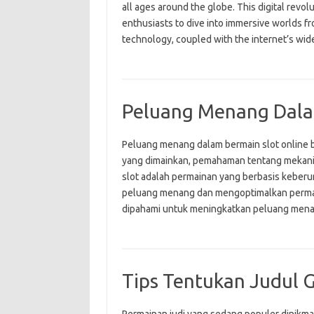
all ages around the globe. This digital revo
enthusiasts to dive into immersive worlds f
technology, coupled with the internet’s w
Peluang Menang Dala
Peluang menang dalam bermain slot online b
yang dimainkan, pemahaman tentang mekanis
slot adalah permainan yang berbasis keber
peluang menang dan mengoptimalkan permain
dipahami untuk meningkatkan peluang me
Tips Tentukan Judul 