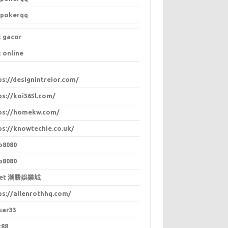
bpokerqq
t gacor
t online
ps://designintreior.com/
ps://koi365l.com/
ps://homekw.com/
ps://knowtechie.co.uk/
o8080
o8080
bet 潮勝娛樂城
ps://allenrothhq.com/
uar33
t88