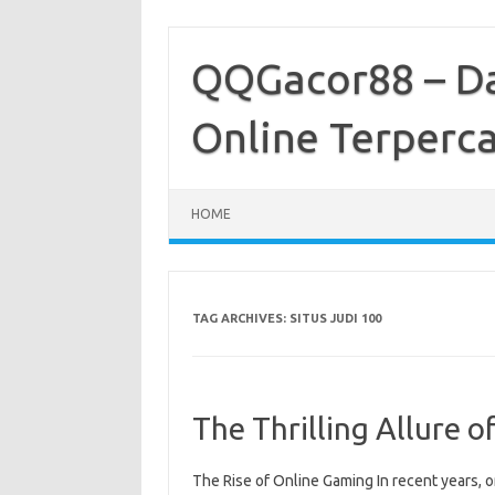
Skip
to
content
QQGacor88 – Daf
Online Terperc
HOME
TAG ARCHIVES:
SITUS JUDI 100
The Thrilling Allure 
The Rise of Online Gaming In recent years, o