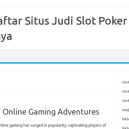
tar Situs Judi Slot Poker
aya
slo
slo
slo
of Online Gaming Adventures
mej
hk
nline gaming has surged in popularity, captivating players of
hk