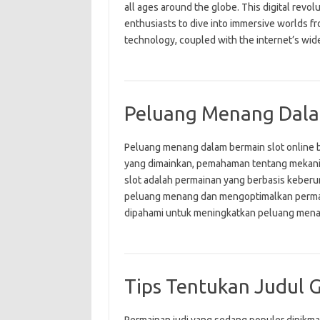
all ages around the globe. This digital revo
enthusiasts to dive into immersive worlds f
technology, coupled with the internet’s w
Peluang Menang Dala
Peluang menang dalam bermain slot online b
yang dimainkan, pemahaman tentang mekanis
slot adalah permainan yang berbasis keber
peluang menang dan mengoptimalkan permain
dipahami untuk meningkatkan peluang me
Tips Tentukan Judul 