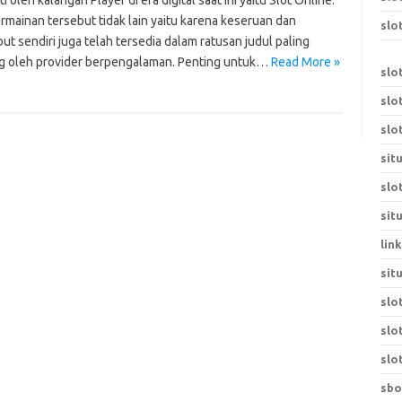
oleh kalangan Player di era digital saat ini yaitu Slot Online.
mainan tersebut tidak lain yaitu karena keseruan dan
slo
t sendiri juga telah tersedia dalam ratusan judul paling
g oleh provider berpengalaman. Penting untuk…
Read More »
slo
slo
slo
sit
slo
sit
lin
sit
slo
slo
slo
sbo