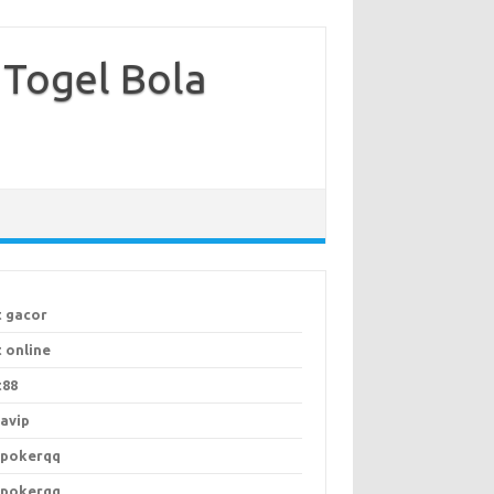
 Togel Bola
t gacor
t online
t88
avip
bpokerqq
bpokerqq