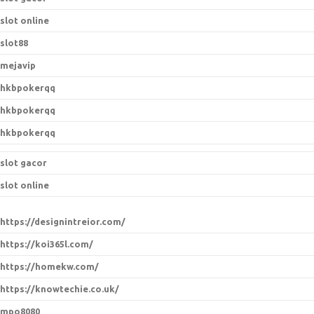
slot online
slot88
mejavip
hkbpokerqq
hkbpokerqq
hkbpokerqq
slot gacor
slot online
https://designintreior.com/
https://koi365l.com/
https://homekw.com/
https://knowtechie.co.uk/
mpo8080