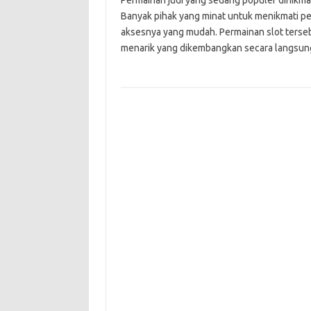
Permainan judi yang sedang populer dinikmati 
Banyak pihak yang minat untuk menikmati per
aksesnya yang mudah. Permainan slot tersebu
menarik yang dikembangkan secara langsun