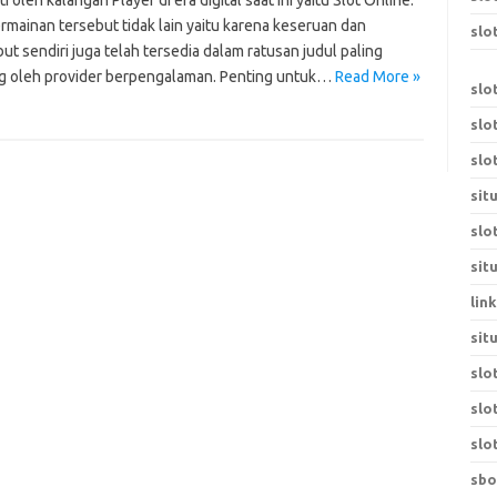
oleh kalangan Player di era digital saat ini yaitu Slot Online.
mainan tersebut tidak lain yaitu karena keseruan dan
slo
t sendiri juga telah tersedia dalam ratusan judul paling
g oleh provider berpengalaman. Penting untuk…
Read More »
slo
slo
slo
sit
slo
sit
lin
sit
slo
slo
slo
sbo