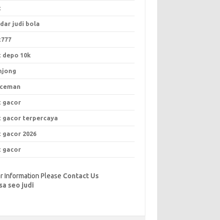
t
dar judi bola
t777
t depo 10k
hjong
aceman
t gacor
t gacor terpercaya
t gacor 2026
t gacor
r Information Please
Contact Us
sa seo judi