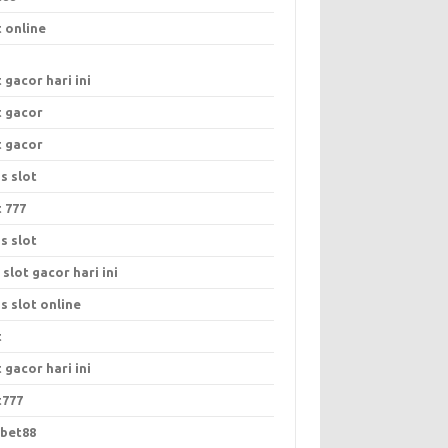
t online
t gacor hari ini
t gacor
t gacor
us slot
t 777
us slot
k slot gacor hari ini
us slot online
t
t gacor hari ini
t777
bet88