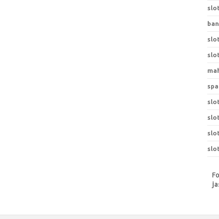
slo
ban
slo
slo
ma
sp
slo
slo
slo
slo
Fo
ja