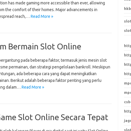
lution has made gaming more accessible than ever, allowing
hk
rom the comfort of their homes. Major advancements in
idespread reach,…
Read More »
slo
slo
m Bermain Slot Online
htt
htt
ergantung pada beberapa faktor, termasuk jenis mesin slot
htt
me permainan, dan strategi pengelolaan bankroll. Meskipun
untungan, ada beberapa cara yang dapat meningkatkan
htt
an. Berikut adalah beberapa faktor penting yang perlu
mp
nang dalam…
Read More »
mp
cs
htt
Game Slot Online Secara Tepat
jag
slo