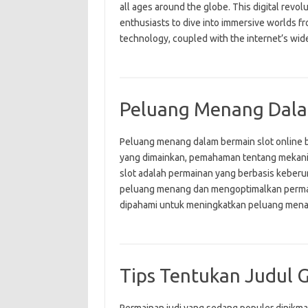
all ages around the globe. This digital revo
enthusiasts to dive into immersive worlds f
technology, coupled with the internet’s w
Peluang Menang Dala
Peluang menang dalam bermain slot online b
yang dimainkan, pemahaman tentang mekanis
slot adalah permainan yang berbasis keber
peluang menang dan mengoptimalkan permain
dipahami untuk meningkatkan peluang me
Tips Tentukan Judul 