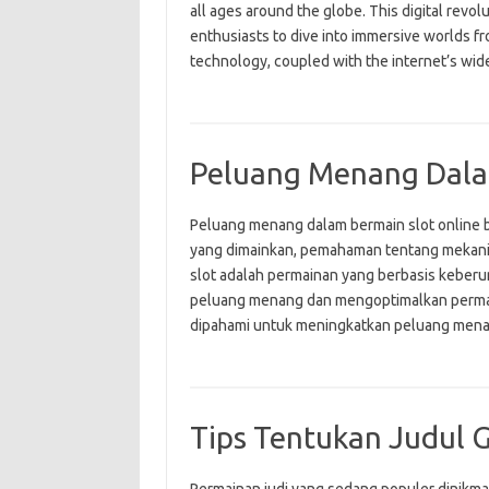
all ages around the globe. This digital revo
enthusiasts to dive into immersive worlds f
technology, coupled with the internet’s w
Peluang Menang Dala
Peluang menang dalam bermain slot online b
yang dimainkan, pemahaman tentang mekanis
slot adalah permainan yang berbasis keber
peluang menang dan mengoptimalkan permain
dipahami untuk meningkatkan peluang me
Tips Tentukan Judul 