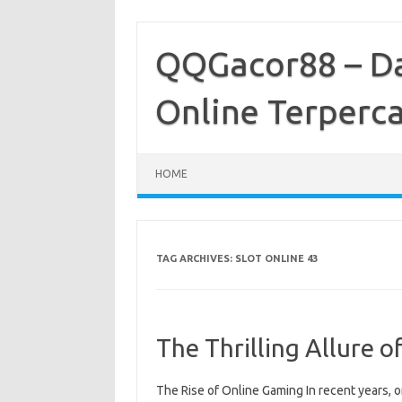
Skip
to
content
QQGacor88 – Daf
Online Terperc
HOME
TAG ARCHIVES:
SLOT ONLINE 43
The Thrilling Allure 
The Rise of Online Gaming In recent years, o