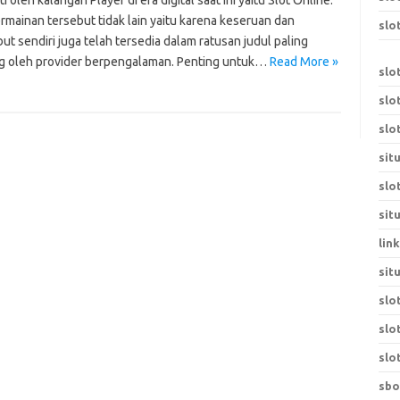
oleh kalangan Player di era digital saat ini yaitu Slot Online.
mainan tersebut tidak lain yaitu karena keseruan dan
slo
t sendiri juga telah tersedia dalam ratusan judul paling
g oleh provider berpengalaman. Penting untuk…
Read More »
slo
slo
slo
sit
slo
sit
lin
sit
slo
slo
slo
sbo