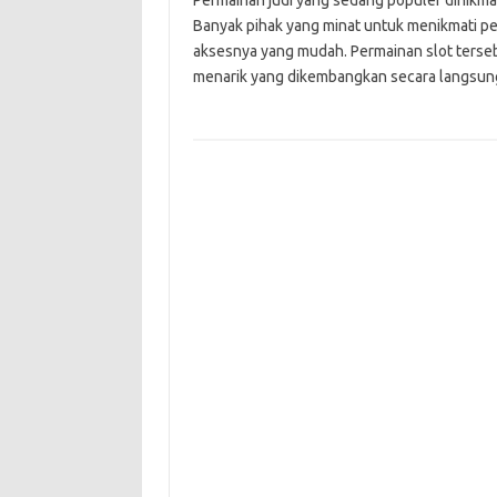
Permainan judi yang sedang populer dinikmati 
Banyak pihak yang minat untuk menikmati per
aksesnya yang mudah. Permainan slot tersebu
menarik yang dikembangkan secara langsun