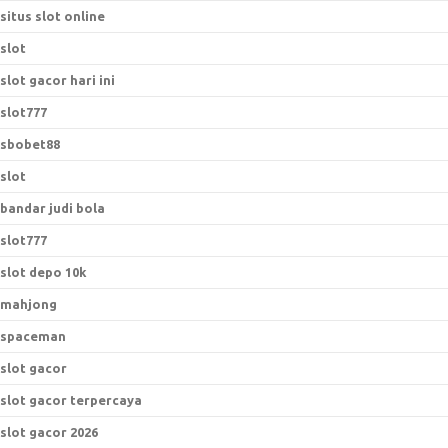
situs slot online
slot
slot gacor hari ini
slot777
sbobet88
slot
bandar judi bola
slot777
slot depo 10k
mahjong
spaceman
slot gacor
slot gacor terpercaya
slot gacor 2026