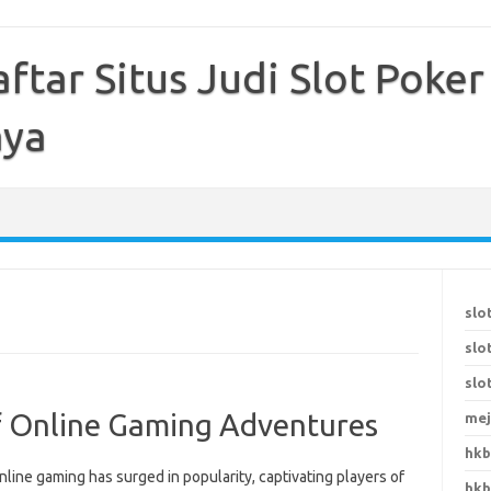
tar Situs Judi Slot Poker
aya
slo
slo
slo
of Online Gaming Adventures
mej
hk
nline gaming has surged in popularity, captivating players of
hk