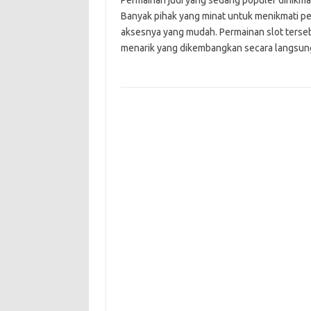
Permainan judi yang sedang populer dinikmati 
Banyak pihak yang minat untuk menikmati per
aksesnya yang mudah. Permainan slot tersebu
menarik yang dikembangkan secara langsun