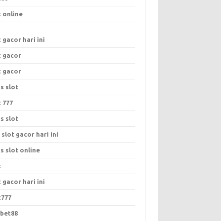
t online
t gacor hari ini
t gacor
t gacor
us slot
t 777
us slot
k slot gacor hari ini
us slot online
t
t gacor hari ini
t777
bet88