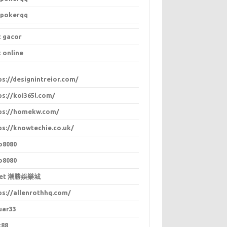
bpokerqq
t gacor
t online
ps://designintreior.com/
ps://koi365l.com/
ps://homekw.com/
ps://knowtechie.co.uk/
o8080
o8080
bet 潮勝娛樂城
ps://allenrothhq.com/
uar33
t88