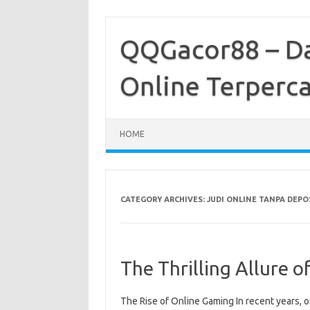
Skip
to
content
QQGacor88 – Daf
Online Terperc
HOME
CATEGORY ARCHIVES:
JUDI ONLINE TANPA DEPO
The Thrilling Allure 
The Rise of Online Gaming In recent years, o