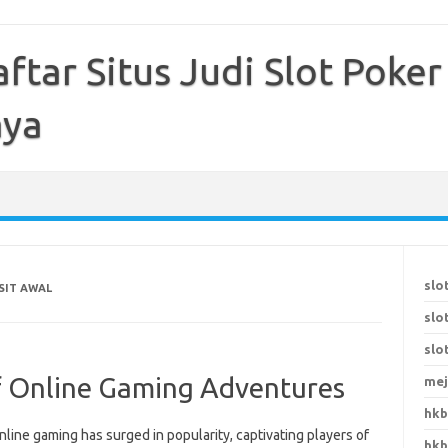
tar Situs Judi Slot Poker
aya
slo
SIT AWAL
slo
slo
of Online Gaming Adventures
mej
hk
nline gaming has surged in popularity, captivating players of
hk