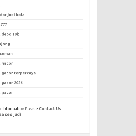
t
dar judi bola
t777
t depo 10k
hjong
aceman
t gacor
t gacor terpercaya
t gacor 2026
t gacor
r Information Please
Contact Us
sa seo judi