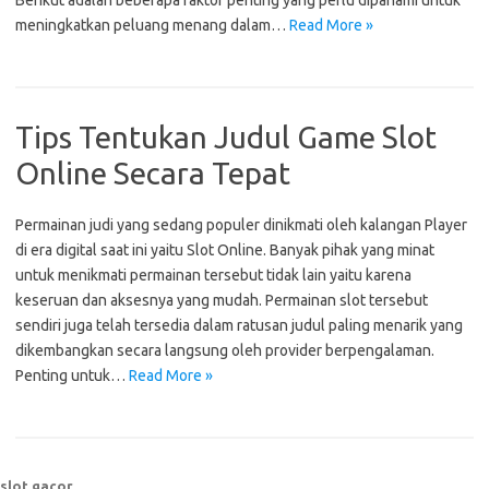
Berikut adalah beberapa faktor penting yang perlu dipahami untuk
meningkatkan peluang menang dalam…
Read More »
Tips Tentukan Judul Game Slot
Online Secara Tepat
Permainan judi yang sedang populer dinikmati oleh kalangan Player
di era digital saat ini yaitu Slot Online. Banyak pihak yang minat
untuk menikmati permainan tersebut tidak lain yaitu karena
keseruan dan aksesnya yang mudah. Permainan slot tersebut
sendiri juga telah tersedia dalam ratusan judul paling menarik yang
dikembangkan secara langsung oleh provider berpengalaman.
Penting untuk…
Read More »
slot gacor