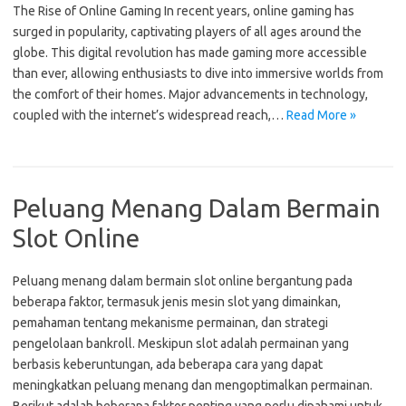
The Rise of Online Gaming In recent years, online gaming has
surged in popularity, captivating players of all ages around the
globe. This digital revolution has made gaming more accessible
than ever, allowing enthusiasts to dive into immersive worlds from
the comfort of their homes. Major advancements in technology,
coupled with the internet’s widespread reach,…
Read More »
Peluang Menang Dalam Bermain
Slot Online
Peluang menang dalam bermain slot online bergantung pada
beberapa faktor, termasuk jenis mesin slot yang dimainkan,
pemahaman tentang mekanisme permainan, dan strategi
pengelolaan bankroll. Meskipun slot adalah permainan yang
berbasis keberuntungan, ada beberapa cara yang dapat
meningkatkan peluang menang dan mengoptimalkan permainan.