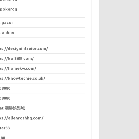
bpokerqq
t gacor
t online
ps://designintreior.com/
ps://koi365l.com/
ps://homekw.com/
ps://knowtechie.co.uk/
o8080
o8080
bet 潮勝娛樂城
ps://allenrothhq.com/
uar33
t88