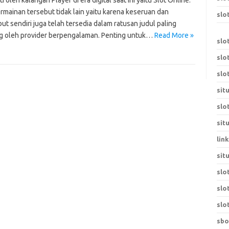
oleh kalangan Player di era digital saat ini yaitu Slot Online.
mainan tersebut tidak lain yaitu karena keseruan dan
slo
t sendiri juga telah tersedia dalam ratusan judul paling
g oleh provider berpengalaman. Penting untuk…
Read More »
slo
slo
slo
sit
slo
sit
lin
sit
slo
slo
slo
sbo