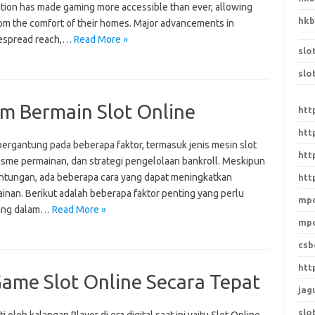
lution has made gaming more accessible than ever, allowing
hk
rom the comfort of their homes. Major advancements in
idespread reach,…
Read More »
slo
slo
m Bermain Slot Online
htt
htt
ergantung pada beberapa faktor, termasuk jenis mesin slot
htt
me permainan, dan strategi pengelolaan bankroll. Meskipun
untungan, ada beberapa cara yang dapat meningkatkan
htt
an. Berikut adalah beberapa faktor penting yang perlu
mp
nang dalam…
Read More »
mp
cs
htt
Game Slot Online Secara Tepat
jag
slo