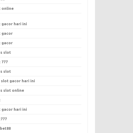
t online
t gacor hari ini
t gacor
t gacor
us slot
t 777
us slot
k slot gacor hari ini
us slot online
t
t gacor hari ini
t777
bet88