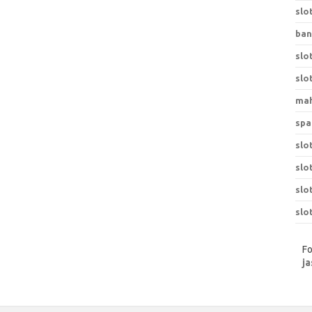
slo
ban
slo
slo
ma
sp
slo
slo
slo
slo
Fo
ja