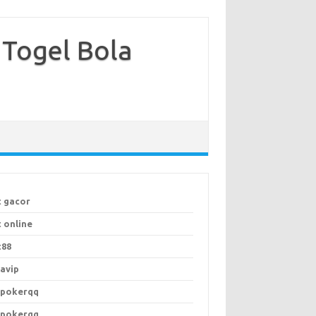
 Togel Bola
t gacor
t online
t88
avip
bpokerqq
bpokerqq