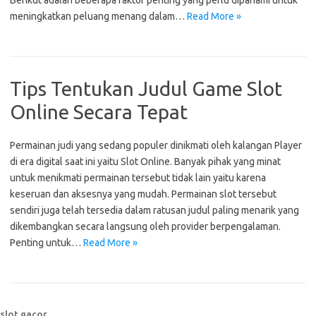
Berikut adalah beberapa faktor penting yang perlu dipahami untuk
meningkatkan peluang menang dalam…
Read More »
Tips Tentukan Judul Game Slot
Online Secara Tepat
Permainan judi yang sedang populer dinikmati oleh kalangan Player
di era digital saat ini yaitu Slot Online. Banyak pihak yang minat
untuk menikmati permainan tersebut tidak lain yaitu karena
keseruan dan aksesnya yang mudah. Permainan slot tersebut
sendiri juga telah tersedia dalam ratusan judul paling menarik yang
dikembangkan secara langsung oleh provider berpengalaman.
Penting untuk…
Read More »
slot gacor