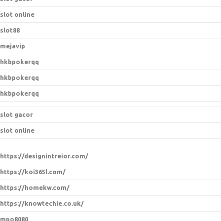
slot online
slot88
mejavip
hkbpokerqq
hkbpokerqq
hkbpokerqq
slot gacor
slot online
https://designintreior.com/
https://koi365l.com/
https://homekw.com/
https://knowtechie.co.uk/
mpo8080