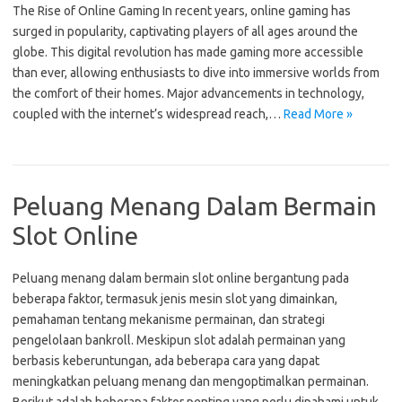
The Rise of Online Gaming In recent years, online gaming has
surged in popularity, captivating players of all ages around the
globe. This digital revolution has made gaming more accessible
than ever, allowing enthusiasts to dive into immersive worlds from
the comfort of their homes. Major advancements in technology,
coupled with the internet’s widespread reach,…
Read More »
Peluang Menang Dalam Bermain
Slot Online
Peluang menang dalam bermain slot online bergantung pada
beberapa faktor, termasuk jenis mesin slot yang dimainkan,
pemahaman tentang mekanisme permainan, dan strategi
pengelolaan bankroll. Meskipun slot adalah permainan yang
berbasis keberuntungan, ada beberapa cara yang dapat
meningkatkan peluang menang dan mengoptimalkan permainan.