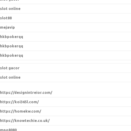
slot online
slot88
mejavip
hkbpokerqq
hkbpokerqq
hkbpokerqq
slot gacor
slot online
https://designintreior.com/
https://koi365l.com/
https://homekw.com/
https://knowtechie.co.uk/
mpo8080