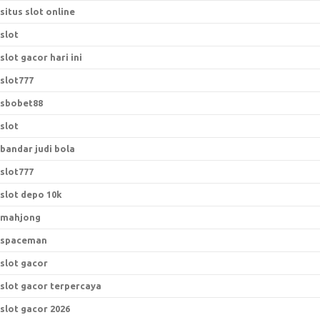
situs slot online
slot
slot gacor hari ini
slot777
sbobet88
slot
bandar judi bola
slot777
slot depo 10k
mahjong
spaceman
slot gacor
slot gacor terpercaya
slot gacor 2026