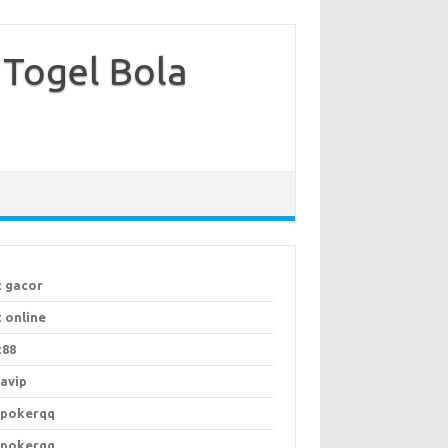
 Togel Bola
t gacor
t online
t88
avip
bpokerqq
bpokerqq