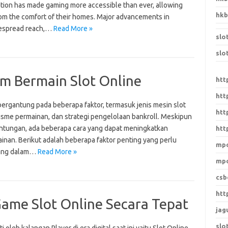
lution has made gaming more accessible than ever, allowing
hk
rom the comfort of their homes. Major advancements in
idespread reach,…
Read More »
slo
slo
m Bermain Slot Online
htt
htt
ergantung pada beberapa faktor, termasuk jenis mesin slot
htt
me permainan, dan strategi pengelolaan bankroll. Meskipun
untungan, ada beberapa cara yang dapat meningkatkan
htt
an. Berikut adalah beberapa faktor penting yang perlu
mp
nang dalam…
Read More »
mp
cs
htt
Game Slot Online Secara Tepat
jag
slo