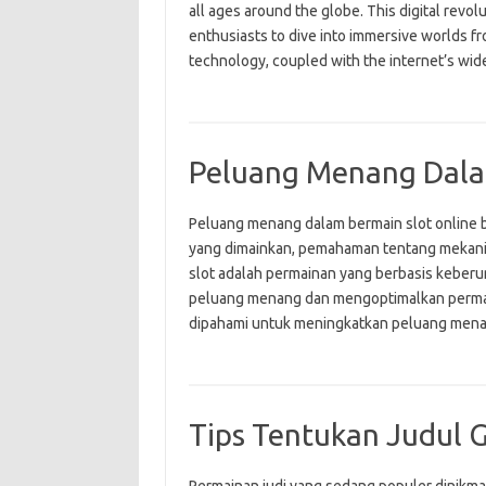
all ages around the globe. This digital revo
enthusiasts to dive into immersive worlds f
technology, coupled with the internet’s w
Peluang Menang Dala
Peluang menang dalam bermain slot online b
yang dimainkan, pemahaman tentang mekanis
slot adalah permainan yang berbasis keber
peluang menang dan mengoptimalkan permain
dipahami untuk meningkatkan peluang me
Tips Tentukan Judul 