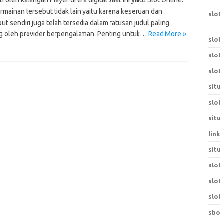
oleh kalangan Player di era digital saat ini yaitu Slot Online.
mainan tersebut tidak lain yaitu karena keseruan dan
slo
t sendiri juga telah tersedia dalam ratusan judul paling
g oleh provider berpengalaman. Penting untuk…
Read More »
slo
slo
slo
sit
slo
sit
lin
sit
slo
slo
slo
sbo