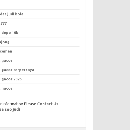
t
dar judi bola
t777
t depo 10k
hjong
aceman
t gacor
t gacor terpercaya
t gacor 2026
t gacor
r Information Please
Contact Us
sa seo judi