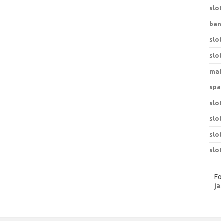
slo
ban
slo
slo
ma
sp
slo
slo
slo
slo
Fo
ja