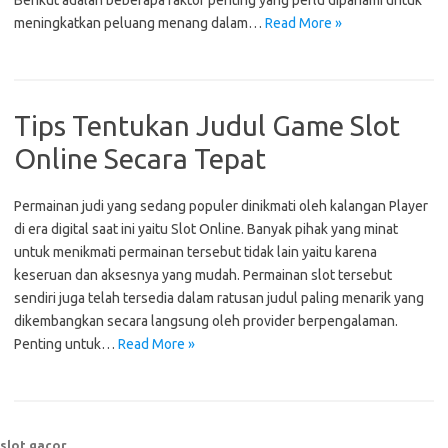
Berikut adalah beberapa faktor penting yang perlu dipahami untuk
meningkatkan peluang menang dalam…
Read More »
Tips Tentukan Judul Game Slot
Online Secara Tepat
Permainan judi yang sedang populer dinikmati oleh kalangan Player
di era digital saat ini yaitu Slot Online. Banyak pihak yang minat
untuk menikmati permainan tersebut tidak lain yaitu karena
keseruan dan aksesnya yang mudah. Permainan slot tersebut
sendiri juga telah tersedia dalam ratusan judul paling menarik yang
dikembangkan secara langsung oleh provider berpengalaman.
Penting untuk…
Read More »
slot gacor