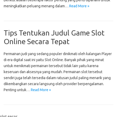
Berikut adalah beberapa faktor penting yang perlu dipahami untuk
meningkatkan peluang menang dalam…
Read More »
Tips Tentukan Judul Game Slot
Online Secara Tepat
Permainan judi yang sedang populer dinikmati oleh kalangan Player
di era digital saat ini yaitu Slot Online. Banyak pihak yang minat
untuk menikmati permainan tersebut tidak lain yaitu karena
keseruan dan aksesnya yang mudah. Permainan slot tersebut
sendiri juga telah tersedia dalam ratusan judul paling menarik yang
dikembangkan secara langsung oleh provider berpengalaman.
Penting untuk…
Read More »
slot gacor