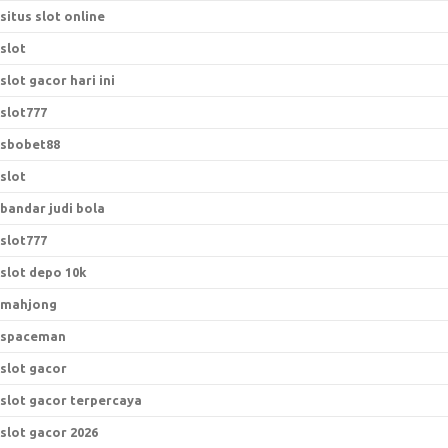
situs slot online
slot
slot gacor hari ini
slot777
sbobet88
slot
bandar judi bola
slot777
slot depo 10k
mahjong
spaceman
slot gacor
slot gacor terpercaya
slot gacor 2026