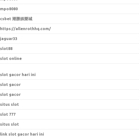
mpo8080
csbet 潮勝娛樂城
https://allenrothhq.com/
jaguar33
slot88
slot online
slot gacor hari ini
slot gacor
slot gacor
situs slot
slot 777
situs slot
link slot gacor hari ini