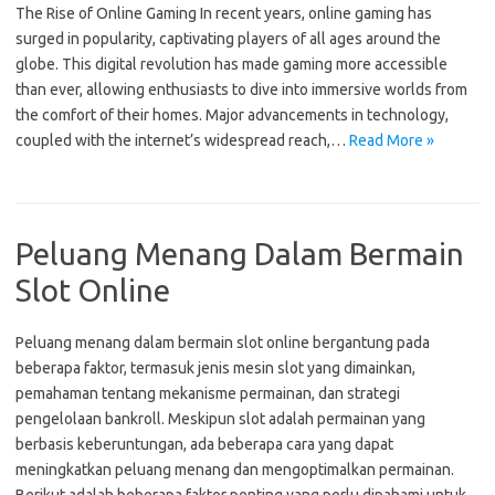
The Rise of Online Gaming In recent years, online gaming has
surged in popularity, captivating players of all ages around the
globe. This digital revolution has made gaming more accessible
than ever, allowing enthusiasts to dive into immersive worlds from
the comfort of their homes. Major advancements in technology,
coupled with the internet’s widespread reach,…
Read More »
Peluang Menang Dalam Bermain
Slot Online
Peluang menang dalam bermain slot online bergantung pada
beberapa faktor, termasuk jenis mesin slot yang dimainkan,
pemahaman tentang mekanisme permainan, dan strategi
pengelolaan bankroll. Meskipun slot adalah permainan yang
berbasis keberuntungan, ada beberapa cara yang dapat
meningkatkan peluang menang dan mengoptimalkan permainan.